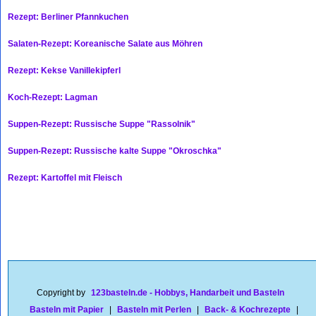
Rezept: Berliner Pfannkuchen
Salaten-Rezept: Koreanische Salate aus Möhren
Rezept: Kekse Vanillekipferl
Koch-Rezept: Lagman
Suppen-Rezept: Russische Suppe "Rassolnik"
Suppen-Rezept: Russische kalte Suppe "Okroschka"
Rezept: Kartoffel mit Fleisch
Copyright by
123basteln.de - Hobbys, Handarbeit und Basteln
Basteln mit Papier
|
Basteln mit Perlen
|
Back- & Kochrezepte
|