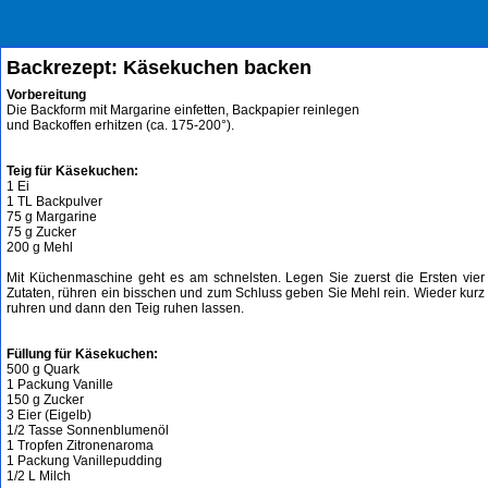
Backrezept: Käsekuchen backen
Vorbereitung
Die Backform mit Margarine einfetten, Backpapier reinlegen
und Backoffen erhitzen (ca. 175-200°).
Teig für Käsekuchen:
1 Ei
1 TL Backpulver
75 g Margarine
75 g Zucker
200 g Mehl
Mit Küchenmaschine geht es am schnelsten. Legen Sie zuerst die Ersten vier
Zutaten, rühren ein bisschen und zum Schluss geben Sie Mehl rein. Wieder kurz
ruhren und dann den Teig ruhen lassen.
Füllung für Käsekuchen:
500 g Quark
1 Packung Vanille
150 g Zucker
3 Eier (Eigelb)
1/2 Tasse Sonnenblumenöl
1 Tropfen Zitronenaroma
1 Packung Vanillepudding
1/2 L Milch