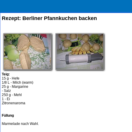
Rezept: Berliner Pfannkuchen backen
Teig:
15 g - Hefe
1/8 L - Milch (warm)
25 g - Margarine
- Salz
250 g - Mehl
1 - Ei
Zitronenaroma
Füllung
Marmelade nach Wahl.