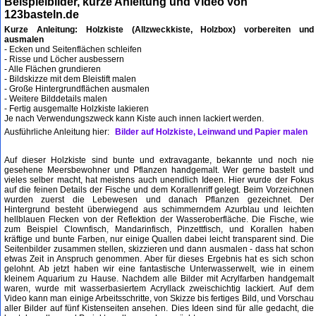
Beispielbilder, kurze Anleitung und Video von
123basteln.de
Kurze Anleitung: Holzkiste (Allzweckkiste, Holzbox) vorbereiten und
ausmalen
- Ecken und Seitenflächen schleifen
- Risse und Löcher ausbessern
- Alle Flächen grundieren
- Bildskizze mit dem Bleistift malen
- Große Hintergrundflächen ausmalen
- Weitere Bilddetails malen
- Fertig ausgemalte Holzkiste lakieren
Je nach Verwendungszweck kann Kiste auch innen lackiert werden.
Ausführliche Anleitung hier:
Bilder auf Holzkiste, Leinwand und Papier malen
Auf dieser Holzkiste sind bunte und extravagante, bekannte und noch nie
gesehene Meersbewohner und Pflanzen handgemalt. Wer gerne bastelt und
vieles selber macht, hat meistens auch unendlich Ideen. Hier wurde der Fokus
auf die feinen Details der Fische und dem Korallenriff gelegt. Beim Vorzeichnen
wurden zuerst die Lebewesen und danach Pflanzen gezeichnet. Der
Hintergrund besteht überwiegend aus schimmerndem Azurblau und leichten
hellblauen Flecken von der Reflektion der Wasseroberfläche. Die Fische, wie
zum Beispiel Clownfisch, Mandarinfisch, Pinzettfisch, und Korallen haben
kräftige und bunte Farben, nur einige Quallen dabei leicht transparent sind. Die
Seitenbilder zusammen stellen, skizzieren und dann ausmalen - dass hat schon
etwas Zeit in Anspruch genommen. Aber für dieses Ergebnis hat es sich schon
gelohnt. Ab jetzt haben wir eine fantastische Unterwasserwelt, wie in einem
kleinem Aquarium zu Hause. Nachdem alle Bilder mit Acrylfarben handgemalt
waren, wurde mit wasserbasiertem Acryllack zweischichtig lackiert. Auf dem
Video kann man einige Arbeitsschritte, von Skizze bis fertiges Bild, und Vorschau
aller Bilder auf fünf Kistenseiten ansehen. Dies Ideen sind für alle gedacht, die