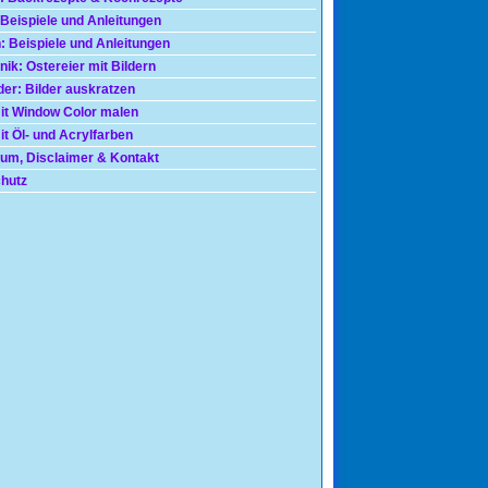
 Beispiele und Anleitungen
: Beispiele und Anleitungen
nik: Ostereier mit Bildern
der: Bilder auskratzen
mit Window Color malen
t Öl- und Acrylfarben
um, Disclaimer & Kontakt
hutz