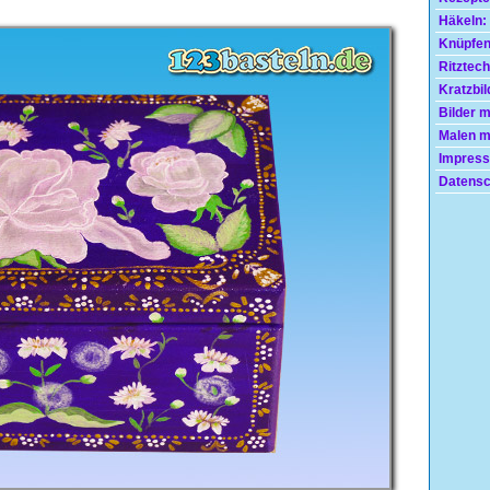
Häkeln:
Knüpfen
Ritztech
Kratzbil
Bilder 
Malen mi
Impress
Datensc