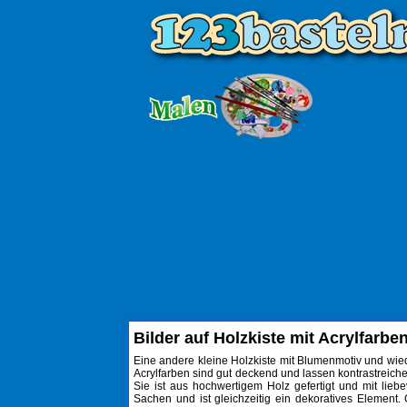
Bilder auf Holzkiste mit Acrylfarbe
Eine andere kleine Holzkiste mit Blumenmotiv und wie
Acrylfarben sind gut deckend und lassen kontrastreiche
Sie ist aus hochwertigem Holz gefertigt und mit liebe
Sachen und ist gleichzeitig ein dekoratives Element.