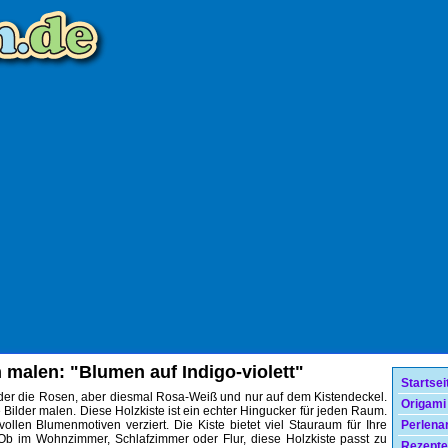
n malen: "Blumen auf Indigo-violett"
Startsei
der die Rosen, aber diesmal Rosa-Weiß und nur auf dem Kistendeckel.
Origami
 Bilder malen. Diese Holzkiste ist ein echter Hingucker für jeden Raum.
vollen Blumenmotiven verziert. Die Kiste bietet viel Stauraum für Ihre
Perlenar
 Ob im Wohnzimmer, Schlafzimmer oder Flur, diese Holzkiste passt zu
Rezepte