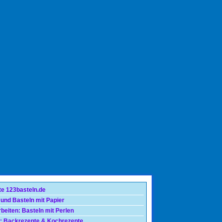
te 123basteln.de
 und Basteln mit Papier
beiten: Basteln mit Perlen
: Backrezepte & Kochrezepte