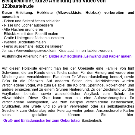
Beispielbilder, kurze Anleitung und Video von
123basteln.de
Kurze Anleitung: Holzkiste (Allzweckkiste, Holzbox) vorbereiten und
ausmalen
- Ecken und Seitenflächen schleifen
- Risse und Löcher ausbessern
- Alle Flächen grundieren
- Bildskizze mit dem Bleistift malen
- Große Hintergrundflächen ausmalen
- Weitere Bilddetails malen
- Fertig ausgemalte Holzkiste lakieren
Je nach Verwendungszweck kann Kiste auch innen lackiert werden.
Ausführliche Anleitung hier:
Bilder auf Holzkiste, Leinwand und Papier malen
Auf dieser Holzkiste erkennt man bei der Oberseite eine Familie von fünf
Schwänen, die am Rande eines Teichs rasten. Für den Hintergrund wurde eine
Mischung aus verschiedenen Blautönen für Wasserdarstellung benutzt, sowie
Grün für die Pflanzen. Auf anderen Seiten des Holzkästchens wurden
verschiedene Vögel, wie zum Beispiel die Kolibris, Sperlinge, Rotkehlchen und
andere eingezeichnet zu einem Grünen Hintergrund. Zu der Zeichnung wurden
Acrylfarben benutzt, sowie wasserlöslicher Acryllack zum Schutz der
Allzweckkiste. Diese Kiste kann man als eine Aufbewahrungsbox für
verschiedene Kleinigkeiten, wie zum Beispiel verschiedene Bastelsachen,
Grußkarten, alte Briefe und so weiter verwenden oder als selbstgemaches
Geschenk zum Geburtstag oder Feiertag weiter geben. Anspruchsvolle Karten
selbst gestalten können Sie hier:
Gruß- und Einladungskarten zum Geburtstag
(kostenlos!).