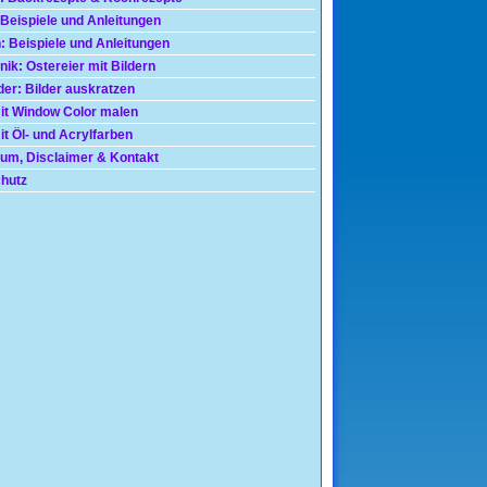
 Beispiele und Anleitungen
: Beispiele und Anleitungen
nik: Ostereier mit Bildern
der: Bilder auskratzen
mit Window Color malen
t Öl- und Acrylfarben
um, Disclaimer & Kontakt
hutz