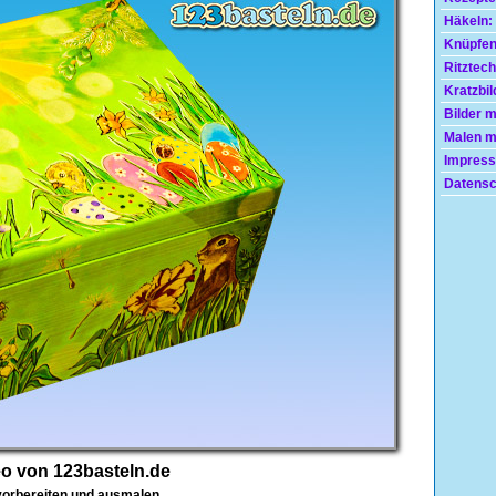
Häkeln:
Knüpfen
Ritztech
Kratzbil
Bilder 
Malen mi
Impress
Datensc
eo von 123basteln.de
 vorbereiten und ausmalen