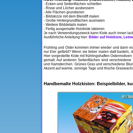
- Ecken und Seitenflächen schleifen
- Risse und Löcher ausbessern
- Alle Flächen grundieren
- Bildskizze mit dem Bleistift malen
- Große Hintergrundflächen ausmalen
- Weitere Bilddetails malen
- Fertig ausgemalte Holzkiste lakieren
Je nach Verwendungszweck kann Kiste auch innen lack
Ausführliche Anleitung hier:
Bilder auf Holzkiste, Lei
Frühling und Oster kommen immer wieder und dann vorbe
nur Eier gefärbt? Wenn sie lieber malen statt bastel
Hier vorgestellte Kiste mit frühlingshaften Ostermotive
gemalt. Auf anderen Seitenflächen sind verschiedene 
und Hamsterchen. Grünes Gras und verschiedene Blumen 
Akzent auf warme, sonnige Tage und frische Graswachs
Handbemalte Holzkisten: Beispielbilder, k