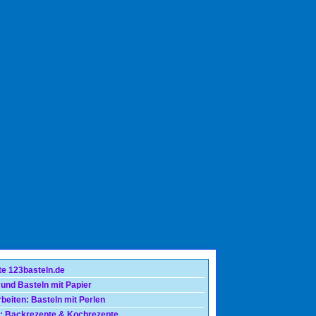
te 123basteln.de
 und Basteln mit Papier
beiten: Basteln mit Perlen
: Backrezepte & Kochrezepte