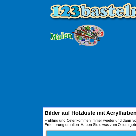
Bilder auf Holzkiste mit Acrylfarb
Frühling und Oster kommen immer wieder und dann vorb
Errienerung erhalten. Haben Sie etwas zum Ostern geba