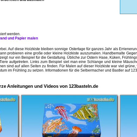
iert werden.
nwand und Papier malen
i. Auf diese Holzkiste bleiben sonnige Ostertage für ganzes Jahr als Errieneru
n, dann probieren eine große oder kleine Holzkiste auszumalen. Handbemalte Gege
n zeigt nur ein Beispiel für die Gestaltung. Übliche zur Ostern Hase, Küken, Frühl
Tiere aufgetreten. Links zum Beispiel siet man eine Schlange und kleine Mäusch
sind auf allen Seiten zu finden. Für Malen auf dieser Holzkiste war viel grüne
tum im Frühling zu setzen.
Informationen für die Selbermacher und Bastler auf 12
urze Anleitungen und Videos von 123basteln.de