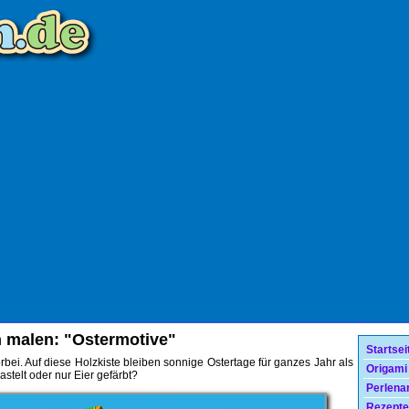
en malen: "Ostermotive"
Startsei
ei. Auf diese Holzkiste bleiben sonnige Ostertage für ganzes Jahr als
Origami
stelt oder nur Eier gefärbt?
Perlenar
Rezepte