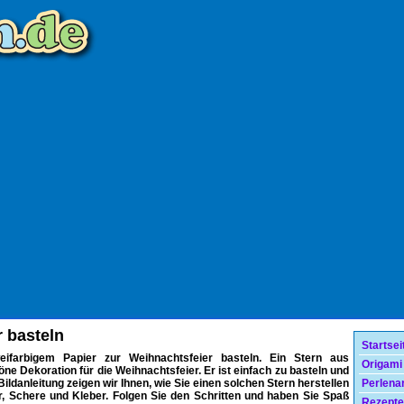
r basteln
Startsei
weifarbigem Papier zur Weihnachtsfeier basteln. Ein Stern aus
Origami
öne Dekoration für die Weihnachtsfeier. Er ist einfach zu basteln und
 Bildanleitung zeigen wir Ihnen, wie Sie einen solchen Stern herstellen
Perlenar
r, Schere und Kleber. Folgen Sie den Schritten und haben Sie Spaß
Rezepte