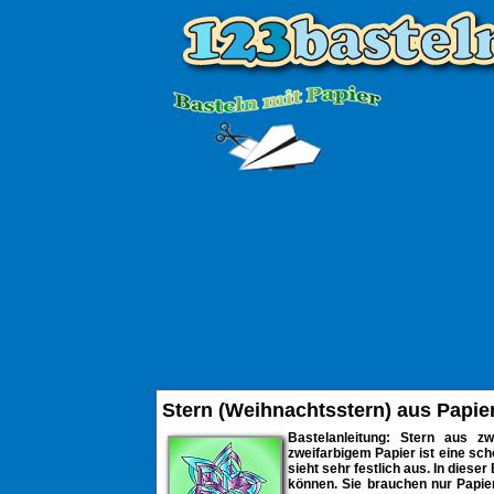
Stern (Weihnachtsstern) aus Papie
Bastelanleitung: Stern aus z
zweifarbigem Papier ist eine sch
sieht sehr festlich aus. In dieser
können. Sie brauchen nur Papie