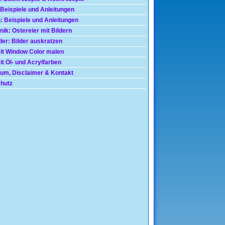
 Beispiele und Anleitungen
: Beispiele und Anleitungen
nik: Ostereier mit Bildern
der: Bilder auskratzen
mit Window Color malen
t Öl- und Acrylfarben
um, Disclaimer & Kontakt
hutz