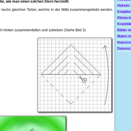
tte, wie man einen solchen Stern herstellt:
Häkeln:
er sechs gleichen Teilen, welche in der Mitte zusammengeklebt werden.
Knüpfen
Ritztech
Kratzbil
nach hinten zusammenfalten und zukleben (Siehe Bild 3)
Bilder 
Malen mi
Impress
Datensc