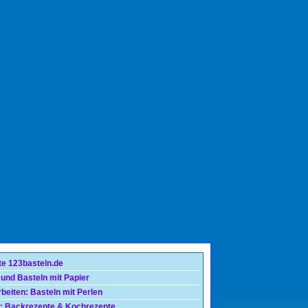
te 123basteln.de
 und Basteln mit Papier
beiten: Basteln mit Perlen
: Backrezepte & Kochrezepte