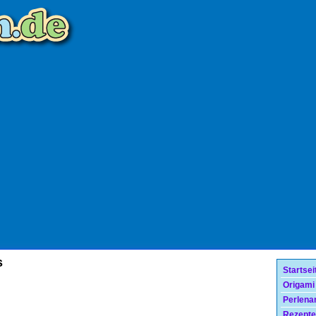
s
Startsei
Origami
Perlenar
Rezepte