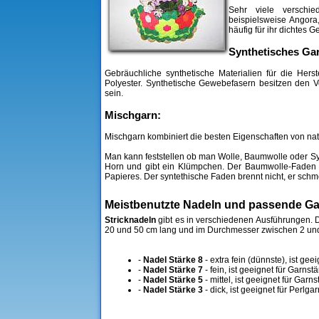
Sehr viele verschie
beispielsweise Angora
häufig für ihr dichtes
Synthetisches Ga
Gebräuchliche synthetische Materialien für die Hers
Polyester. Synthetische Gewebefasern besitzen den V
sein.
Mischgarn:
Mischgarn kombiniert die besten Eigenschaften von nat
Man kann feststellen ob man Wolle, Baumwolle oder Sy
Horn und gibt ein Klümpchen. Der Baumwolle-Faden 
Papieres. Der syntethische Faden brennt nicht, er schme
Meistbenutzte Nadeln und passende G
Stricknadeln
gibt es in verschiedenen Ausführungen. D
20 und 50 cm lang und im Durchmesser zwischen 2 und
-
Nadel Stärke 8
- extra fein (dünnste), ist gee
-
Nadel Stärke 7
- fein, ist geeignet für Garnst
-
Nadel Stärke 5
- mittel, ist geeignet für Garn
-
Nadel Stärke 3
- dick, ist geeignet für Perlg