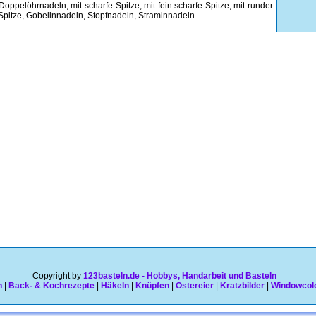
oppelöhrnadeln, mit scharfe Spitze, mit fein scharfe Spitze, mit runder
pitze, Gobelinnadeln, Stopfnadeln, Straminnadeln...
Copyright by
123basteln.de - Hobbys, Handarbeit und Basteln
n
|
Back- & Kochrezepte
|
Häkeln
|
Knüpfen
|
Ostereier
|
Kratzbilder
|
Windowcol