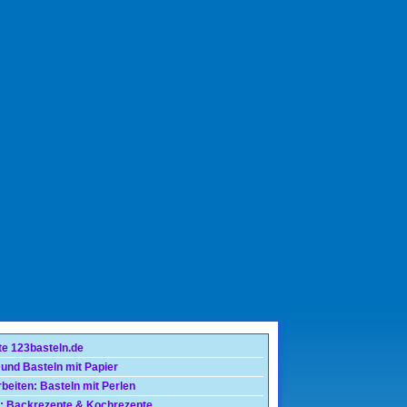
te 123basteln.de
 und Basteln mit Papier
beiten: Basteln mit Perlen
: Backrezepte & Kochrezepte