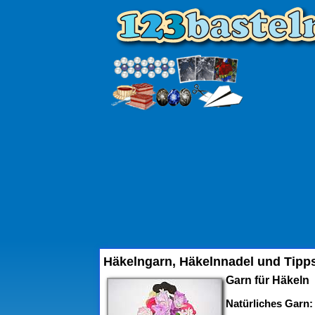
Häkelngarn, Häkelnnadel und Tipp
Garn für Häkeln
Natürliches Garn: