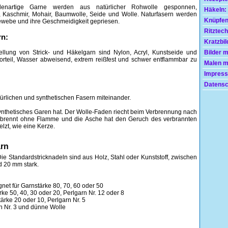
denartige Garne werden aus natürlicher Rohwolle gesponnen,
Häkeln:
, Kaschmir, Mohair, Baumwolle, Seide und Wolle. Naturfasern werden
Knüpfen
 Gewebe und ihre Geschmeidigkeit gepriesen.
Ritztech
rn:
Kratzbil
tellung von Strick- und Häkelgarn sind Nylon, Acryl, Kunstseide und
Bilder 
orteil, Wasser abweisend, extrem reißfest und schwer entflammbar zu
Malen mi
Impress
Datensc
ürlichen und synthetischen Fasern miteinander.
nthetisches Garen hat. Der Wolle-Faden riecht beim Verbrennung nach
brennt ohne Flamme und die Asche hat den Geruch des verbrannten
lzt, wie eine Kerze.
arn
ie Standardstricknadeln sind aus Holz, Stahl oder Kunststoff, zwischen
 20 mm stark.
ignet für Garnstärke 80, 70, 60 oder 50
ärke 50, 40, 30 oder 20, Perlgarn Nr. 12 oder 8
stärke 20 oder 10, Perlgarn Nr. 5
arn Nr. 3 und dünne Wolle